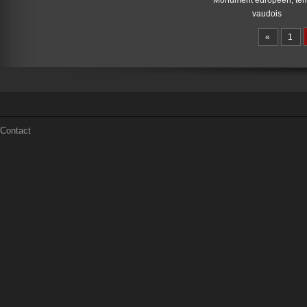
Monument européen, te
vaudois
«
1
Contact